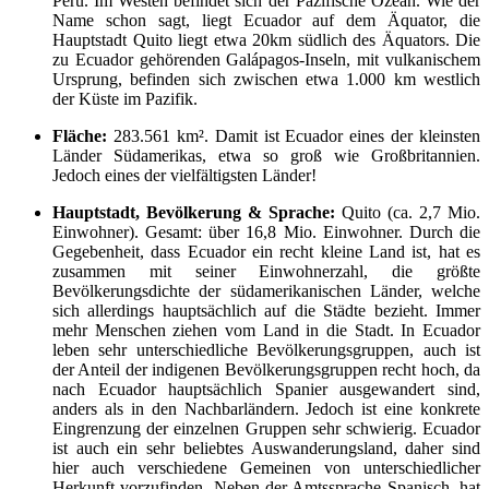
Peru. Im Westen befindet sich der Pazifische Ozean. Wie der
Name schon sagt, liegt Ecuador auf dem Äquator, die
Hauptstadt Quito liegt etwa 20km südlich des Äquators. Die
zu Ecuador gehörenden Galápagos-Inseln, mit vulkanischem
Ursprung, befinden sich zwischen etwa 1.000 km westlich
der Küste im Pazifik.
Fläche:
283.561 km². Damit ist Ecuador eines der kleinsten
Länder Südamerikas, etwa so groß wie Großbritannien.
Jedoch eines der vielfältigsten Länder!
Hauptstadt, Bevölkerung & Sprache:
Quito (ca. 2,7 Mio.
Einwohner). Gesamt: über 16,8 Mio. Einwohner. Durch die
Gegebenheit, dass Ecuador ein recht kleine Land ist, hat es
zusammen mit seiner Einwohnerzahl, die größte
Bevölkerungsdichte der südamerikanischen Länder, welche
sich allerdings hauptsächlich auf die Städte bezieht. Immer
mehr Menschen ziehen vom Land in die Stadt. In Ecuador
leben sehr unterschiedliche Bevölkerungsgruppen, auch ist
der Anteil der indigenen Bevölkerungsgruppen recht hoch, da
nach Ecuador hauptsächlich Spanier ausgewandert sind,
anders als in den Nachbarländern. Jedoch ist eine konkrete
Eingrenzung der einzelnen Gruppen sehr schwierig. Ecuador
ist auch ein sehr beliebtes Auswanderungsland, daher sind
hier auch verschiedene Gemeinen von unterschiedlicher
Herkunft vorzufinden. Neben der Amtssprache Spanisch, hat