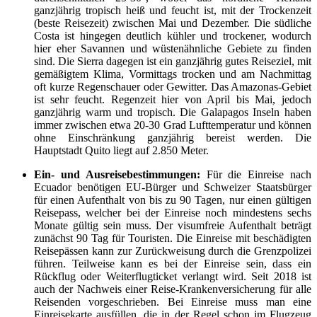
ganzjährig tropisch heiß und feucht ist, mit der Trockenzeit
(beste Reisezeit) zwischen Mai und Dezember. Die südliche
Costa ist hingegen deutlich kühler und trockener, wodurch
hier eher Savannen und wüstenähnliche Gebiete zu finden
sind. Die Sierra dagegen ist ein ganzjährig gutes Reiseziel, mit
gemäßigtem Klima, Vormittags trocken und am Nachmittag
oft kurze Regenschauer oder Gewitter. Das Amazonas-Gebiet
ist sehr feucht. Regenzeit hier von April bis Mai, jedoch
ganzjährig warm und tropisch. Die Galapagos Inseln haben
immer zwischen etwa 20-30 Grad Lufttemperatur und können
ohne Einschränkung ganzjährig bereist werden. Die
Hauptstadt Quito liegt auf 2.850 Meter.
Ein- und Ausreisebestimmungen:
Für die Einreise nach
Ecuador benötigen EU-Bürger und Schweizer Staatsbürger
für einen Aufenthalt von bis zu 90 Tagen, nur einen gültigen
Reisepass, welcher bei der Einreise noch mindestens sechs
Monate gültig sein muss. Der visumfreie Aufenthalt beträgt
zunächst 90 Tag für Touristen. Die Einreise mit beschädigten
Reisepässen kann zur Zurückweisung durch die Grenzpolizei
führen. Teilweise kann es bei der Einreise sein, dass ein
Rückflug oder Weiterflugticket verlangt wird. Seit 2018 ist
auch der Nachweis einer Reise-Krankenversicherung für alle
Reisenden vorgeschrieben. Bei Einreise muss man eine
Einreisekarte ausfüllen, die in der Regel schon im Flugzeug