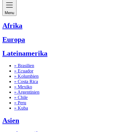
Menu
Afrika
Europa
Lateinamerika
» Brasilien
» Ecuador
» Kolumbien
» Costa Rica
» Mexiko
» Argentinien
» Chile
» Peru
» Kuba
Asien