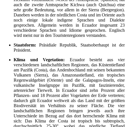
auch die zweite Amtssprache Kichwa (auch Quichua) eine
sehr große Bedeutung, vor allem in der Sierra (Bergregion).
Daneben werden in der nördlichen Costa und im Oriente auch
noch einige lokale indigene Sprachen und Dialekte
gesprochen. Allgemein werden in Ecuador insgesamt 23
verschiedene Sprachen und Idiome gesprochen. Englisch
wird meist nur in den Touristenregionen verstanden.
Staatsform:
Präsidiale Republik, Staatsoberhaupt ist der
Präsident.
Klima und Vegetation:
Ecuador besteht aus vier
verschiedenen landschaftlichen Regionen, das Küstentiefland
am Pazifik (Costa), das Andenhochland mit seinen bekannten
Vulkanen (Sierra), das Amazonastiefland, ein tropisches
Regenwaldgebiet (Oriente) und die Galapagos-Inseln, eine
vulkanische Inselgruppe im Pazifik, mit faszinierender,
artenreicher Tierwelt. In Ecuador sind zehn Pro­zent aller
Pflanzen- und 18 Pro­zent aller Vogel­arten der Erde vertreten;
dadurch gilt Ecuador weltweit als das Land mit der größten
Biodiversität im Verhältnis zu seiner Fläche. Die vier
landschaftlichen Regionen bringen jeweils auch ihre
Unterschiede im Bezug auf das dort herrschende Klima mit
sich: Das Klima der Costa ist tropisch bis subtropisch,
durchschnittlich 25-30°, wobei das nördliche Tiefland