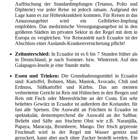
Auffrischung der Standardimpfungen (Tetanus, Polio und
Diphterie) vor jeder Reise ist jedoch ratsam. Aufgrund der
Lage kann es zur Höhenkrankheit kommen. Für Reisen in das
Amazonasgebiet wird ein Gelbfieber-Impfung
empfohlen. Das medizinische Versorgungsangebot ist in den
größeren Städten im privaten Sektor in der Regel mit dem in
Europa zu vergleichen. Vor Reiseantritt nach Ecuador ist der
Abschluss einer Auslands-Krankenversicherung pflicht!
Zeitunterschied:
In Ecuador ist es 6 bis 7 Stunden früher als
in Deutschland, je nach Sommer- bzw. Winterzeit. Auf den
Galapagos-Inseln je eine Stunde mehr.
Essen und Trinken:
Die Grundnahrungsmittel in Ecuador
sind: Kartoffel, Bohnen, Mais, Maniok, Avocado, Chili und
Erdnuss, Süßkartoffel und Kürbis. Das am meisten
verbreitetste Gericht ist Reis mit Hühnchen in den Bergen und
Reis mit Fisch oder Meeresfrüchte an der Costa. Ein sehr
beliebtes Gewürz in Ecuador ist außerdem der Koriander, für
fast alle Speisen. Die Auswahl an Früchten in Ecuador ist
spektakulär, dementsprechend die Auswahl an der Saftbar.
Beliebt sind Säfte aus frischem Obst wie z.B. Naranjilla,
Papaya, Maracuja, Brombeere, Mango. Der frisch gepresste
Fruchtsaft wird in der Regel mit Wasser gemixt und
gezuckert, kann aber auch ohne Zucker bestellt werden. Ein