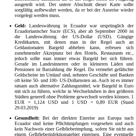
ausgeteilt wird. Der untere Abschnitt dieser Karte sollte
sorgfältig aufbewahrt werden, da er bei der Ausreise wieder
vorgelegt werden muss.
Geld:
Landeswährung in Ecuador war ursprünglich der
Ecuadorianischer Sucre (ECS), aber ab September 2000 ist
die Landeswährung der US-Dollar (USD). Gängige
Kreditkarten, mit denen man in der Regel auch an
Geldautomaten Bargeld abheben kann, erfreuen sich
zunehmender Akzeptanz bei den Hotels, Restaurants etc.,
jedoch sollte man immer etwas Bargeld bei sich führen.
Gerade im Landesinneren oder in kleineren Läden und
Pensionen ist Barzahlung die Regel. Da vermehrt gefälschte
Geldscheine im Umlauf sind, nehmen Geschäfte und Banken
oft keine 50- und 100- US-Dollarnoten an. Auch ist es immer
ratsam auch alternative Zahlungsmittel, wie Bargeld in Euro
mit sich zu führen, welche in Wechselstuben in den größeren
Städten generell ohne Probleme gewechselt werden können. 1
EUR = 1,124 USD und 1 USD = 0,89 EUR (Stand
29.03.2019)
Gesundheit:
Bei der direkten Einreise aus Europa nach
Ecuador sind keine Pflichtimpfungen vorgesehen und auch
kein Nachweis einer Gelbfieberimpfung, sofern Sie nicht aus
einem Gelbfieberinfektionsgebiet einreisen. Eine eventuelle