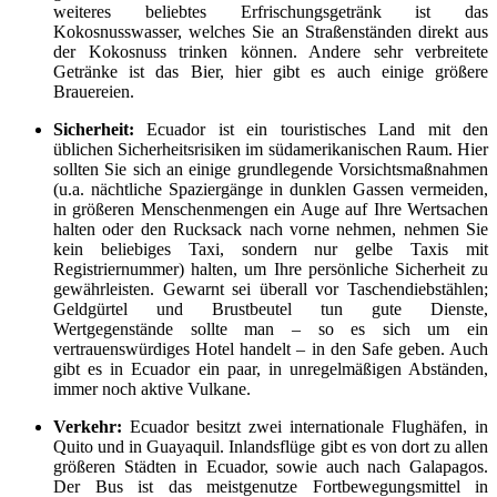
weiteres beliebtes Erfrischungsgetränk ist das
Kokosnusswasser, welches Sie an Straßenständen direkt aus
der Kokosnuss trinken können. Andere sehr verbreitete
Getränke ist das Bier, hier gibt es auch einige größere
Brauereien.
Sicherheit:
Ecuador ist ein touristisches Land mit den
üblichen Sicherheitsrisiken im südamerikanischen Raum. Hier
sollten Sie sich an einige grundlegende Vorsichtsmaßnahmen
(u.a. nächtliche Spaziergänge in dunklen Gassen vermeiden,
in größeren Menschenmengen ein Auge auf Ihre Wertsachen
halten oder den Rucksack nach vorne nehmen, nehmen Sie
kein beliebiges Taxi, sondern nur gelbe Taxis mit
Registriernummer) halten, um Ihre persönliche Sicherheit zu
gewährleisten. Gewarnt sei überall vor Taschendiebstählen;
Geldgürtel und Brustbeutel tun gute Dienste,
Wertgegenstände sollte man – so es sich um ein
vertrauenswürdiges Hotel handelt – in den Safe geben. Auch
gibt es in Ecuador ein paar, in unregelmäßigen Abständen,
immer noch aktive Vulkane.
Verkehr:
Ecuador besitzt zwei internationale Flughäfen, in
Quito und in Guayaquil. Inlandsflüge gibt es von dort zu allen
größeren Städten in Ecuador, sowie auch nach Galapagos.
Der Bus ist das meistgenutze Fortbewegungsmittel in