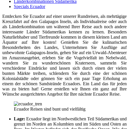
Länderkombinationen Südamerika
Specials Ecuador
Entdecken Sie Ecuador auf einer unserer Rundreisen, als mehrtägige
Kreuzfahrt auf den Galapagos Inseln, als Individualreise oder auch
als Länderkombination um während Ihrer Reise auch noch andere
interessante Länder Südamerikas kennen zu lernen. Besonders
Naturliebhaber und Tierfreunde kommen in diesem kleinen Land am
Äquator auf Ihre kosten! Genießen Sie die kulinarischen
Besonderheiten des Landes, Unternehmen Sie Ausflüge auf
unbewohnte Galapagos-Inseln, gehen Sie auf ein Urwald-Abenteuer
im Amazonasgebiet, erleben Sie die Vogelvielfalt im Nebelwald,
wandern Sie zu wunderschönen Kraterseen, sammeln Sie
verschiedene Eindrücke und lassen sich durch einen der vielen
bunten Märkte treiben, schlendern Sie durch eine der schönen
Kolonialstädte oder gönnen Sie sich ein paar Tage Erholung an
einem der schönen Sandstrände Ecuadors. Ein Land das für jeden
was zu bieten hat! Gerne erstellen wir Ihnen ein ganz auf Ihre
Wünsche ausgerichtetes Angebot für Ihre nächste Ecuador Reise.
Ecuador Reisen sind bunt und vielfältig
Lage:
Ecuador liegt im Nordwestlichen Teil Südamerikas und
grenzt im Norden an Kolumbien und im Süden und Osten an